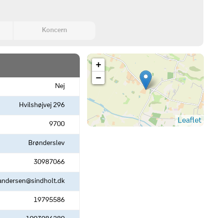
Koncern
+
−
Nej
Hvilshøjvej 296
Leaflet
9700
Brønderslev
30987066
andersen@sindholt.dk
19795586