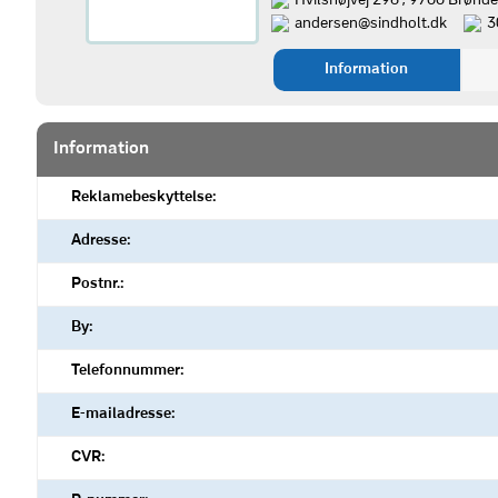
Hvilshøjvej 296 , 9700 Brønde
andersen@sindholt.dk
3
Information
Information
Reklamebeskyttelse:
Adresse:
Postnr.:
By:
Telefonnummer:
E-mailadresse:
CVR: