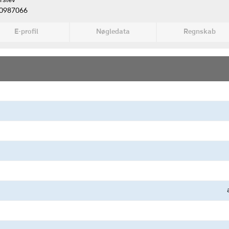
rslev
0987066
E-profil
Nøgledata
Regnskab