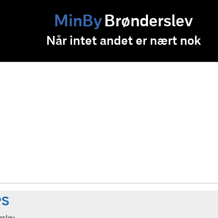
MinBy
Brønderslev
Når intet andet er nært nok
PS