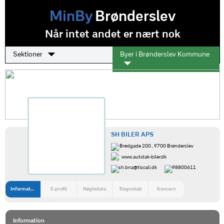
MinBy
Brønderslev
Når intet andet er nært nok
Sektioner
Byer i Brønderslev Kommune
SH BILER APS
Bredgade 200 , 9700 Brønderslev
www.autolak-biler.dk
sh.bna@tiscali.dk
98800611
Information
E-profil
Nøgledata
Regnskab
Koncern
Information