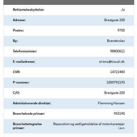
Reklamebeskyttelse:
Ja
Adresse:
Bredgade 200
Postnr.:
9700
By:
Brønderslev
Telefonnummer:
98800611
E-mailadresse:
sh.bna@tiscali.dk
CVR:
14722483
P-nummer:
1000792193
C/O:
Bredgade 200
Administrerende direktør:
Flemming Hansen
Branchekode primær:
953190
Branchebetegnelse
Reparation og vedligeholdelse af motorkøretøjer
primær:
i.a.n.