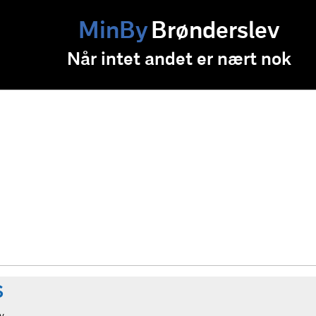
MinBy
Brønderslev
Når intet andet er nært nok
S