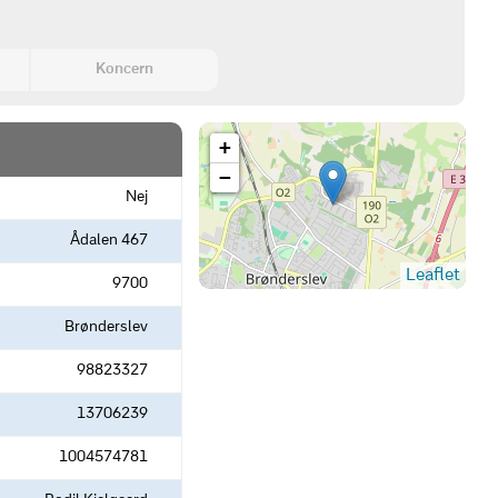
Koncern
+
−
Nej
Ådalen 467
Leaflet
9700
Brønderslev
98823327
13706239
1004574781