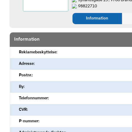
Jyllandsgade 15 , 9700 Brønd
98822710
Information
Information
Reklamebeskyttelse:
Adresse:
Postnr.:
By:
Telefonnummer:
CVR:
P-nummer: