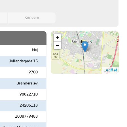
Koncern
+
−
Nej
Jyllandsgade 15
Leaflet
9700
Brønderslev
98822710
24205118
1008779488