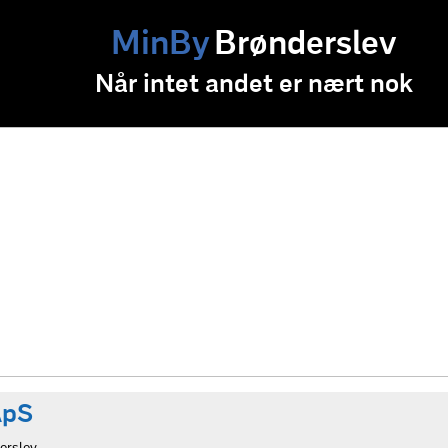
MinBy
Brønderslev
Når intet andet er nært nok
ApS