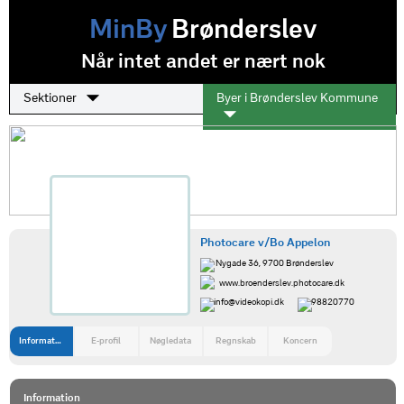
MinBy
Brønderslev
Når intet andet er nært nok
Sektioner
Byer i Brønderslev Kommune
Photocare v/Bo Appelon
Nygade 36, 9700 Brønderslev
www.broenderslev.photocare.dk
info@videokopi.dk
98820770
Information
E-profil
Nøgledata
Regnskab
Koncern
Information