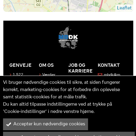
Leaflet
GENVEJE
OM OS
JOB OG
KONTAKT
KARRIERE
1.522
Værdier
mbdk@m
medier
bdk.dk
Bliv en del
Historen
Vi bruger nødvendige cookies til sikre, at siden fungerer
af MBDK
Produkter
bag
korrekt, marketing-cookies for at forbedre din oplevelse
MBDK
Vores
Kontakt
team
samt statistik-cookies for at måle trafik.
os
Hvad gør
os unikke
Praktik
Du kan altid tilpasse indstillingerne ved at trykke på
og
'Cookie-indstillinger' i nedre venstre hjørne.
udvikling
Accepter kun nødvendige cookies
M
B
in
y™ er driftet af MBDK ApS – under MBDK Holding ApS. Tilmeldt
pressenævnet siden 25. maj 2011. Copyright © 2025 - MBDK ApS