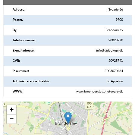
Adresse:
Nygade 36
Postnr.:
9700
By:
Brønderslev
Telefonnummer:
98820770
E-mailadresse:
info@videokopi.dk
CVR:
20923741
P-nummer:
1003070464
Administrerende direktør:
Bo Appelon
WWW
www.broenderslev.photocare.dk
+
−