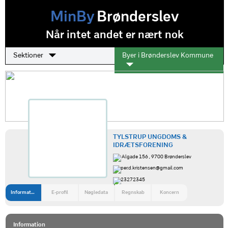
MinBy
Brønderslev
Når intet andet er nært nok
Sektioner
Byer i Brønderslev Kommune
TYLSTRUP UNGDOMS &
IDRÆTSFORENING
Algade 156 , 9700 Brønderslev
per.d.kristensen@gmail.com
23272345
Information
E-profil
Nøgledata
Regnskab
Koncern
Information