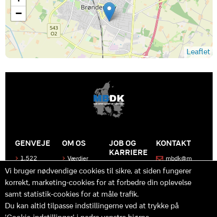
−
Leaflet
GENVEJE
OM OS
JOB OG
KONTAKT
KARRIERE
1.522
Værdier
mbdk@m
medier
bdk.dk
Bliv en del
Historen
Vi bruger nødvendige cookies til sikre, at siden fungerer
af MBDK
Produkter
bag
korrekt, marketing-cookies for at forbedre din oplevelse
MBDK
Vores
Kontakt
team
os
Hvad gør
samt statistik-cookies for at måle trafik.
os unikke
Praktik
Du kan altid tilpasse indstillingerne ved at trykke på
og