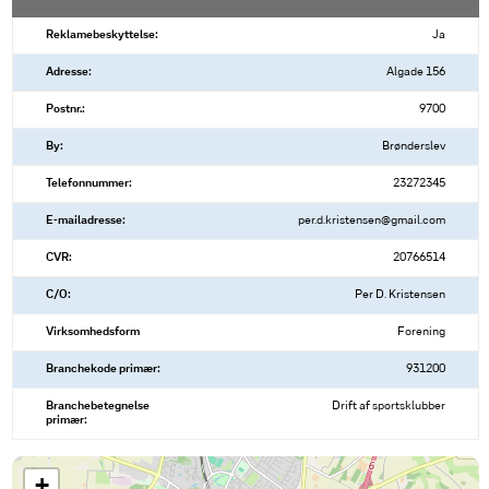
Reklamebeskyttelse:
Ja
Adresse:
Algade 156
Postnr.:
9700
By:
Brønderslev
Telefonnummer:
23272345
E-mailadresse:
per.d.kristensen@gmail.com
CVR:
20766514
C/O:
Per D. Kristensen
Virksomhedsform
Forening
Branchekode primær:
931200
Branchebetegnelse
Drift af sportsklubber
primær:
+