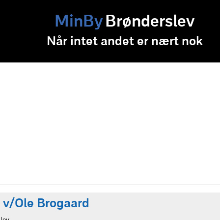
MinBy
Brønderslev
Når intet andet er nært nok
 v/Ole Brogaard