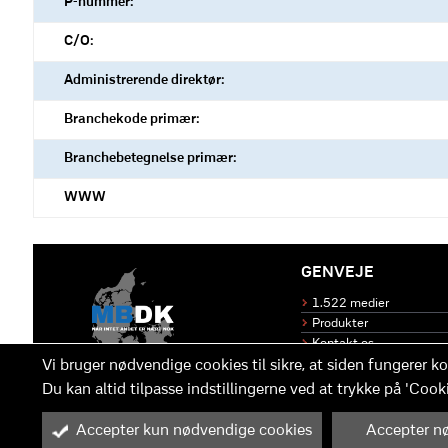
P-nummer:
C/O:
Administrerende direktør:
Branchekode primær:
Branchebetegnelse primær:
WWW
GENVEJE
1.522 medier
Produkter
Kontakt os
Vi bruger nødvendige cookies til sikre, at siden fungerer ko
Du kan altid tilpasse indstillingerne ved at trykke på 'Cooki
M
B
in
y™ er driftet af 
Accepter kun nødvendige cookies
Accepter nø
Cookie-indstillinger