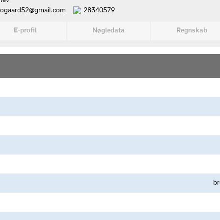
lev
rogaard52@gmail.com
28340579
E-profil
Nøgledata
Regnskab
b