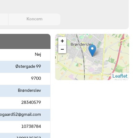
Koncern
+
−
Nej
Østergade 99
Leaflet
9700
Brønderslev
28340579
rogaard52@gmail.com
10738784