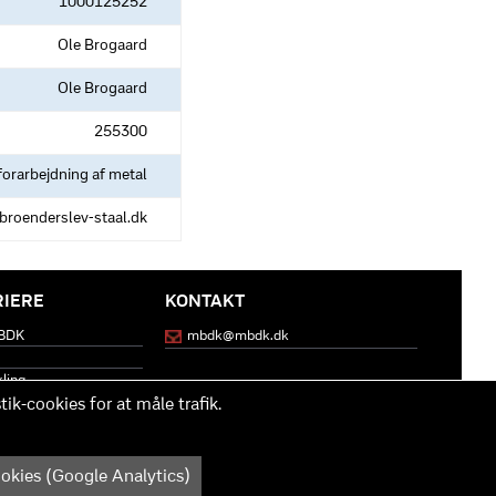
1000125252
Ole Brogaard
Ole Brogaard
255300
orarbejdning af metal
broenderslev-staal.dk
RIERE
KONTAKT
MBDK
mbdk@mbdk.dk
kling
ik-cookies for at måle trafik.
pyright © 2025 - MBDK ApS
okies (Google Analytics)
Scroll op til toppen