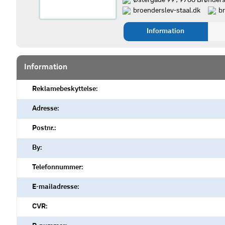
Østergade 99 , 9700 Brønders
broenderslev-staal.dk
b
Information
Information
Reklamebeskyttelse:
Adresse:
Postnr.:
By:
Telefonnummer:
E-mailadresse:
CVR: