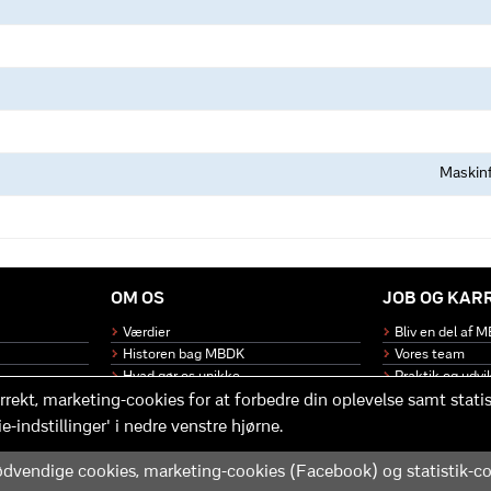
Maskinf
OM OS
JOB OG KAR
Værdier
Bliv en del af 
Historen bag MBDK
Vores team
Hvad gør os unikke
Praktik og udvi
rrekt, marketing-cookies for at forbedre din oplevelse samt statist
e-indstillinger' i nedre venstre hjørne.
MBDK ApS – under MBDK Holding ApS. Tilmeldt pressenævnet siden 25. maj 2011. Co
dvendige cookies, marketing-cookies (Facebook) og statistik-co