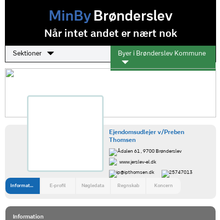
MinBy
Brønderslev
Når intet andet er nært nok
Sektioner
Byer i Brønderslev Kommune
Ejendomsudlejer v/Preben
Thomsen
Ådalen 61 , 9700 Brønderslev
www.jerslev-el.dk
ip@ipthomsen.dk
25747013
Information
E-profil
Nøgledata
Regnskab
Koncern
Information