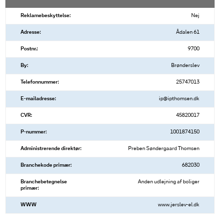
Reklamebeskyttelse:
Nej
Adresse:
Ådalen 61
Postnr.:
9700
By:
Brønderslev
Telefonnummer:
25747013
E-mailadresse:
ip@ipthomsen.dk
CVR:
45820017
P-nummer:
1001874150
Administrerende direktør:
Preben Søndergaard Thomsen
Branchekode primær:
682030
Branchebetegnelse
Anden udlejning af boliger
primær:
WWW
www.jerslev-el.dk