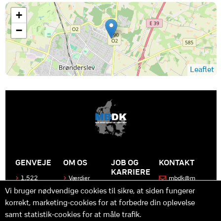
+
−
Leaflet
GENVEJE
OM OS
JOB OG
KONTAKT
KARRIERE
1.522
Værdier
mbdk@m
medier
bdk.dk
Bliv en del
Historen
Vi bruger nødvendige cookies til sikre, at siden fungerer
af MBDK
Produkter
bag
korrekt, marketing-cookies for at forbedre din oplevelse
MBDK
Vores
Kontakt
team
os
Hvad gør
samt statistik-cookies for at måle trafik.