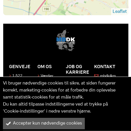
Leaflet
GENVEJE
OM OS
JOB OG
KONTAKT
KARRIERE
1.522
Værdier
mbdk@m
medier
bdk.dk
Bliv en del
Historen
Vi bruger nødvendige cookies til sikre, at siden fungerer
af MBDK
Produkter
bag
korrekt, marketing-cookies for at forbedre din oplevelse
MBDK
Vores
Kontakt
team
samt statistik-cookies for at måle trafik.
os
Hvad gør
os unikke
Praktik
Du kan altid tilpasse indstillingerne ved at trykke på
og
'Cookie-indstillinger' i nedre venstre hjørne.
udvikling
Accepter kun nødvendige cookies
M
B
in
y™ er driftet af MBDK ApS – under MBDK Holding ApS. Tilmeldt