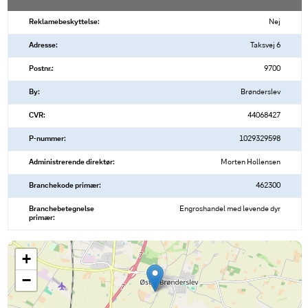
Reklamebeskyttelse:
Nej
Adresse:
Taksvej 6
Postnr.:
9700
By:
Brønderslev
CVR:
44068427
P-nummer:
1029329598
Administrerende direktør:
Morten Hollensen
Branchekode primær:
462300
Branchebetegnelse
Engroshandel med levende dyr
primær:
+
−