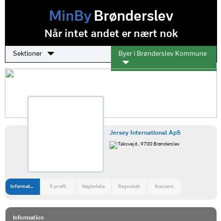
MinBy
Brønderslev
Når intet andet er nært nok
Sektioner
Byer i Brønderslev Kommune
Jersey International ApS
Taksvej 6 , 9700 Brønderslev
Information
E-profil
Nøgledata
Regnskab
Koncern
Information