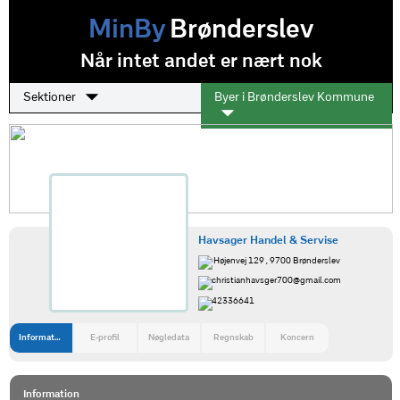
MinBy
Brønderslev
Når intet andet er nært nok
Sektioner
Byer i Brønderslev Kommune
Havsager Handel & Servise
Højenvej 129 , 9700 Brønderslev
christianhavsger700@gmail.com
42336641
Information
E-profil
Nøgledata
Regnskab
Koncern
Information