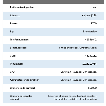
Reklamebeskyttelse:
Nej
Adresse:
Højenvej 129
Postnr.:
9700
By:
Brønderslev
Telefonnummer:
42336641
E-mailadresse:
christianhavsger700@gmail.com
CVR:
43230131
P-nummer:
1028212964
C/O:
Christian Havsager Christensen
Administrerende direktør:
Christian Havsager Christensen
Branchekode primær:
811000
Branchebetegnelse
Levering af kombinerede hjælpetjenester i
primær:
forbindelse med drift af fast ejendom