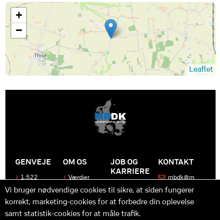
+
−
Leaflet
GENVEJE
OM OS
JOB OG
KONTAKT
KARRIERE
1.522
Værdier
mbdk@m
medier
bdk.dk
Bliv en del
Historen
Vi bruger nødvendige cookies til sikre, at siden fungerer
af MBDK
Produkter
bag
korrekt, marketing-cookies for at forbedre din oplevelse
MBDK
Vores
Kontakt
team
os
Hvad gør
samt statistik-cookies for at måle trafik.