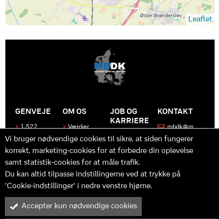
Leaflet
GENVEJE
OM OS
JOB OG
KONTAKT
KARRIERE
1.522
Værdier
mbdk@m
medier
bdk.dk
Bliv en del
Historen
Vi bruger nødvendige cookies til sikre, at siden fungerer
af MBDK
Produkter
bag
korrekt, marketing-cookies for at forbedre din oplevelse
MBDK
Vores
Kontakt
team
samt statistik-cookies for at måle trafik.
os
Hvad gør
os unikke
Praktik
Du kan altid tilpasse indstillingerne ved at trykke på
og
'Cookie-indstillinger' i nedre venstre hjørne.
udvikling
Accepter kun nødvendige cookies
M
B
in
y™ er driftet af MBDK ApS – under MBDK Holding ApS. Tilmeldt