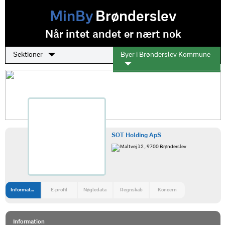
MinBy
Brønderslev
Når intet andet er nært nok
Sektioner
Byer i Brønderslev Kommune
SOT Holding ApS
Maltvej 12 , 9700 Brønderslev
Information
E-profil
Nøgledata
Regnskab
Koncern
Information