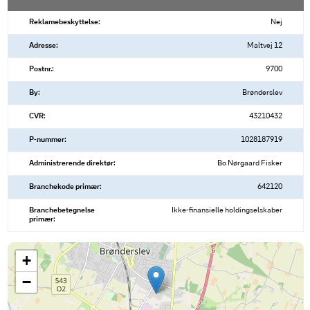
Reklamebeskyttelse:
Nej
Adresse:
Maltvej 12
Postnr.:
9700
By:
Brønderslev
CVR:
43210432
P-nummer:
1028187919
Administrerende direktør:
Bo Nørgaard Fisker
Branchekode primær:
642120
Branchebetegnelse
Ikke-finansielle holdingselskaber
primær:
+
−