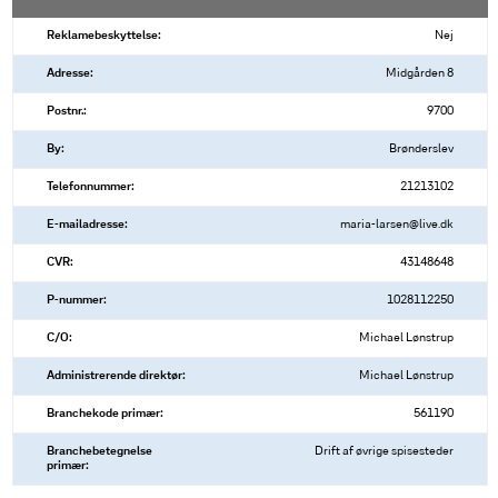
Reklamebeskyttelse:
Nej
Adresse:
Midgården 8
Postnr.:
9700
By:
Brønderslev
Telefonnummer:
21213102
E-mailadresse:
maria-larsen@live.dk
CVR:
43148648
P-nummer:
1028112250
C/O:
Michael Lønstrup
Administrerende direktør:
Michael Lønstrup
Branchekode primær:
561190
Branchebetegnelse
Drift af øvrige spisesteder
primær: