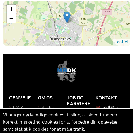
+
−
Leaflet
GENVEJE
OM OS
JOB OG
KONTAKT
KARRIERE
1.522
Værdier
mbdk@m
medier
bdk.dk
Bliv en del
Historen
Vi bruger nødvendige cookies til sikre, at siden fungerer
af MBDK
Produkter
bag
korrekt, marketing-cookies for at forbedre din oplevelse
MBDK
Vores
Kontakt
team
os
Hvad gør
samt statistik-cookies for at måle trafik.