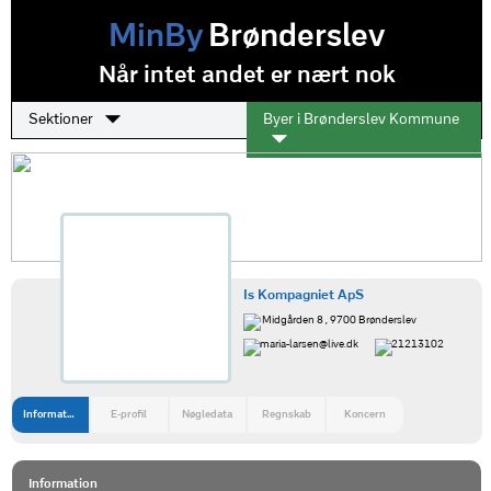
MinBy
Brønderslev
Når intet andet er nært nok
Sektioner
Byer i Brønderslev Kommune
Is Kompagniet ApS
Midgården 8 , 9700 Brønderslev
maria-larsen@live.dk
21213102
Information
E-profil
Nøgledata
Regnskab
Koncern
Information