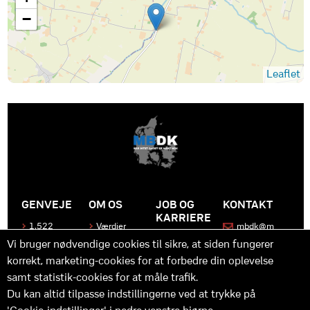
−
Leaflet
GENVEJE
OM OS
JOB OG
KONTAKT
KARRIERE
1.522
Værdier
mbdk@m
medier
bdk.dk
Bliv en del
Historen
Vi bruger nødvendige cookies til sikre, at siden fungerer
af MBDK
Produkter
bag
korrekt, marketing-cookies for at forbedre din oplevelse
MBDK
Vores
Kontakt
team
os
Hvad gør
samt statistik-cookies for at måle trafik.
os unikke
Praktik
Du kan altid tilpasse indstillingerne ved at trykke på
og