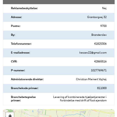
Reklamebeskyttelse:
Nej
Adresse:
Grønborgvej 32
Postnr.:
9700
By:
Brønderslev
Telefonnummer:
41825306
E-mailadresse:
kessev22@gmail.com
CVR:
42865516
P-nummer:
1027769671
Administrerende direktør:
Christian Meinert Vajhøj
Branchekode primær:
811000
Branchebetegnelse
Levering af kombinerede hjælpetjenester i
primær:
forbindelse med drift af fast ejendom
+