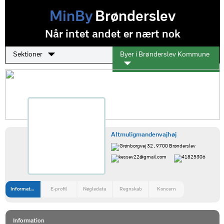
MinBy
Brønderslev
Når intet andet er nært nok
Sektioner
Byer i Brønderslev Kommune
Altmuligmandenvajhøj
Grønborgvej 32 , 9700 Brønderslev
kessev22@gmail.com
41825306
Information
E-profil
Nøgledata
Regnskab
Koncern
Information