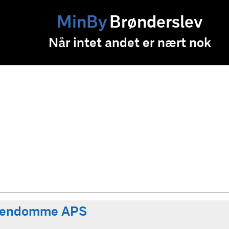
MinBy
Brønderslev
Når intet andet er nært nok
Ejendomme APS