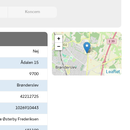
Koncern
+
−
Nej
Ådalen 15
Leaflet
9700
Brønderslev
42212725
1026910443
e Østerby Frederiksen