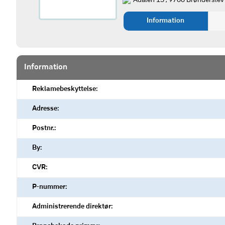
Ådalen 15 , 9700 Brønderslev
Information
Information
Reklamebeskyttelse:
Adresse:
Postnr.:
By:
CVR:
P-nummer:
Administrerende direktør: