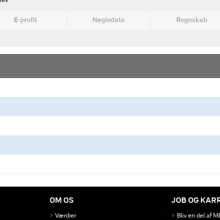
lev
E-profil
Nøgledata
Regnskab
OM OS
JOB OG KAR
Værdier
Bliv en del af 