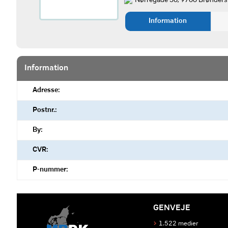
Nørregade 30, 9700 Brønders
Information
Information
Adresse:
Postnr.:
By:
CVR:
P-nummer:
GENVEJE
1.522 medier