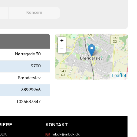
Koncern
+
−
Nørregade 30
9700
Leaflet
Brønderslev
38999966
1025587347
RIERE
KONTAKT
MBDK
mbdk@mbdk.dk