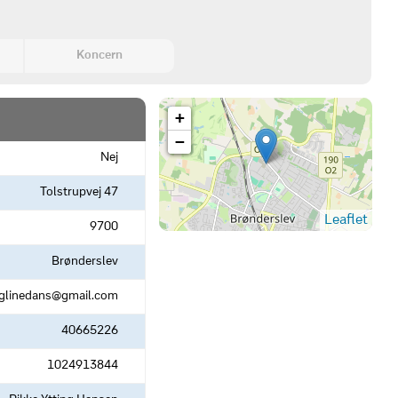
Koncern
+
−
Nej
Tolstrupvej 47
Leaflet
9700
Brønderslev
inglinedans@gmail.com
40665226
1024913844