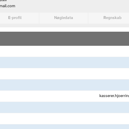
slev
gmail.com
E-profil
Nøgledata
Regnskab
kasserer.hjoerr