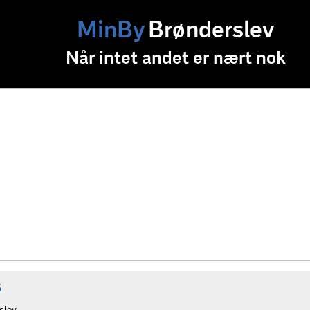
MinBy
Brønderslev
Når intet andet er nært nok
s