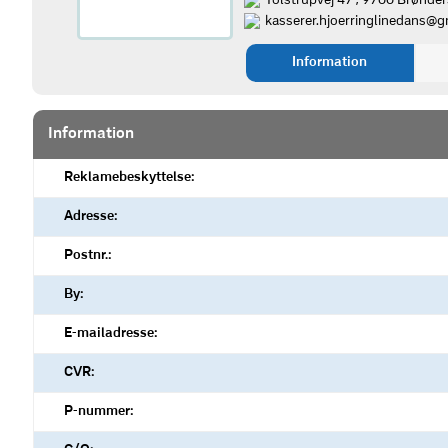
Tolstrupvej 47 , 9700 Brønder
kasserer.hjoerringlinedans@
Information
Information
Reklamebeskyttelse:
Adresse:
Postnr.:
By:
E-mailadresse:
CVR:
P-nummer: