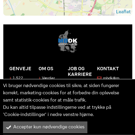
Leaflet
GENVEJE
OM OS
JOB OG
KONTAKT
KARRIERE
1.522
Værdier
mbdk@m
medier
bdk.dk
Bliv en del
Historen
Vi bruger nødvendige cookies til sikre, at siden fungerer
af MBDK
Produkter
bag
korrekt, marketing-cookies for at forbedre din oplevelse
MBDK
Vores
Kontakt
team
samt statistik-cookies for at måle trafik.
os
Hvad gør
os unikke
Praktik
Du kan altid tilpasse indstillingerne ved at trykke på
og
'Cookie-indstillinger' i nedre venstre hjørne.
udvikling
Accepter kun nødvendige cookies
M
B
in
y™ er driftet af MBDK ApS – under MBDK Holding ApS. Tilmeldt