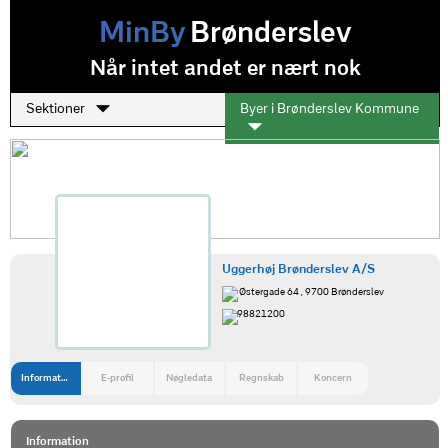
MinBy
Brønderslev
Når intet andet er nært nok
Sektioner
Byer i Brønderslev Kommune
Uggerhøj Brønderslev A/S
Østergade 64 , 9700 Brønderslev
98821200
Information
E-profil
Nøgledata
Regnskab
Koncern
Information