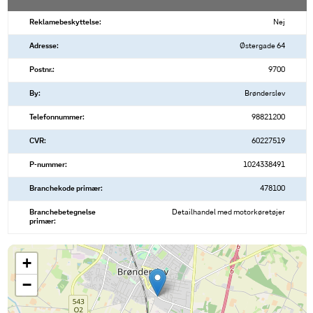
Reklamebeskyttelse:
Nej
Adresse:
Østergade 64
Postnr.:
9700
By:
Brønderslev
Telefonnummer:
98821200
CVR:
60227519
P-nummer:
1024338491
Branchekode primær:
478100
Branchebetegnelse
Detailhandel med motorkøretøjer
primær:
+
−