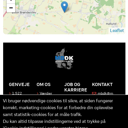
−
Leaflet
GENVEJE
OM OS
JOB OG
KONTAKT
KARRIERE
1.522
Værdier
mbdk@m
medier
bdk.dk
Bliv en del
Historen
Vi bruger nødvendige cookies til sikre, at siden fungerer
af MBDK
Produkter
bag
korrekt, marketing-cookies for at forbedre din oplevelse
MBDK
Vores
Kontakt
team
os
Hvad gør
samt statistik-cookies for at måle trafik.
os unikke
Praktik
Du kan altid tilpasse indstillingerne ved at trykke på
og