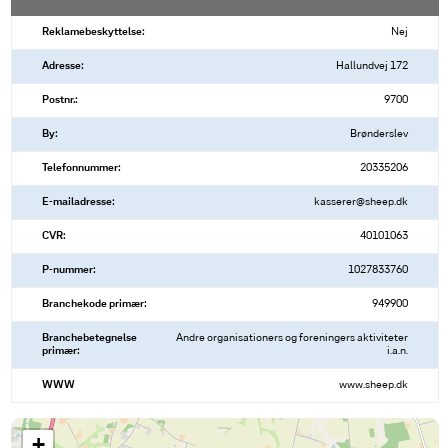
Reklamebeskyttelse:
Nej
Adresse:
Hallundvej 172
Postnr.:
9700
By:
Brønderslev
Telefonnummer:
20335206
E-mailadresse:
kasserer@sheep.dk
CVR:
40101063
P-nummer:
1027833760
Branchekode primær:
949900
Branchebetegnelse
Andre organisationers og foreningers aktiviteter
primær:
i.a.n.
WWW
www.sheep.dk
+