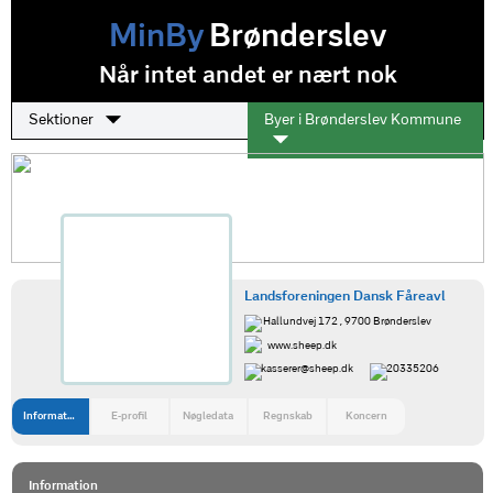
MinBy
Brønderslev
Når intet andet er nært nok
Sektioner
Byer i Brønderslev Kommune
Landsforeningen Dansk Fåreavl
Hallundvej 172 , 9700 Brønderslev
www.sheep.dk
kasserer@sheep.dk
20335206
Information
E-profil
Nøgledata
Regnskab
Koncern
Information