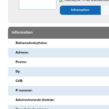
Maltvej 24 , 9700 Brønderslev
Information
Information
Reklamebeskyttelse:
Adresse:
Postnr.:
By:
CVR:
P-nummer:
Administrerende direktør: