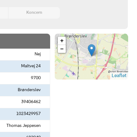
Koncern
+
−
Nej
Maltvej 24
Leaflet
9700
Brønderslev
39406462
1023429957
Thomas Jeppesen