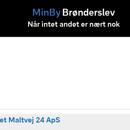
MinBy
Brønderslev
Når intet andet er nært nok
et Maltvej 24 ApS