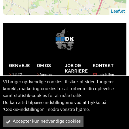
Leaflet
GENVEJE
OM OS
JOB OG
KONTAKT
KARRIERE
1.522
Værdier
mbdk@m
medier
bdk.dk
Bliv en del
Historen
Vi bruger nødvendige cookies til sikre, at siden fungerer
af MBDK
Produkter
bag
korrekt, marketing-cookies for at forbedre din oplevelse
MBDK
Vores
Kontakt
team
samt statistik-cookies for at måle trafik.
os
Hvad gør
os unikke
Praktik
Du kan altid tilpasse indstillingerne ved at trykke på
og
'Cookie-indstillinger' i nedre venstre hjørne.
udvikling
Accepter kun nødvendige cookies
M
B
in
y™ er driftet af MBDK ApS – under MBDK Holding ApS. Tilmeldt