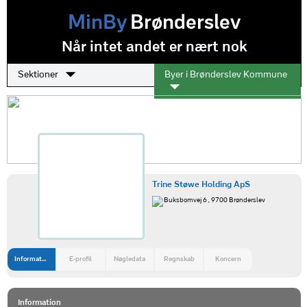
MinBy
Brønderslev
Når intet andet er nært nok
Sektioner
Byer i Brønderslev Kommune
Trine Støwe Holding ApS
Buksbomvej 6 , 9700 Brønderslev
Information
E-profil
Nøgledata
Regnskab
Koncern
Information