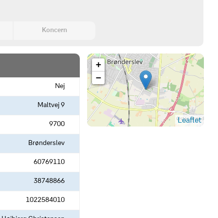
Koncern
+
−
Nej
Maltvej 9
Leaflet
9700
Brønderslev
60769110
38748866
1022584010