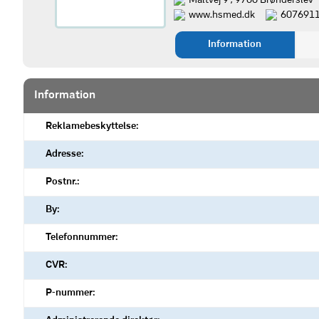
Maltvej 9 , 9700 Brønderslev
www.hsmed.dk
607691
Information
Information
Reklamebeskyttelse:
Adresse:
Postnr.:
By:
Telefonnummer:
CVR:
P-nummer: