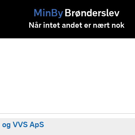
MinBy
Brønderslev
Når intet andet er nært nok
e og VVS ApS