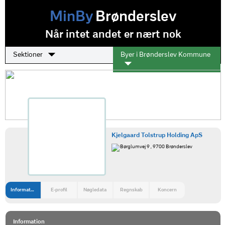
MinBy
Brønderslev
Når intet andet er nært nok
Sektioner
Byer i Brønderslev Kommune
Kjelgaard Tolstrup Holding ApS
Børglumvej 9 , 9700 Brønderslev
Information
E-profil
Nøgledata
Regnskab
Koncern
Information