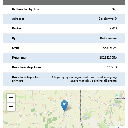
Reklamebeskyttelse:
Nej
Adresse:
Børglumvej 9
Postnr.:
9700
By:
Brønderslev
CVR:
38618024
P-nummer:
1022417556
Branchekode primær:
773910
Branchebetegnelse
Udlejning og leasing af andet materiel, udstyr og
primær:
andre materielle aktiver til events
+
−