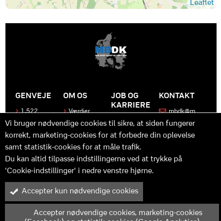
Leaflet
GENVEJE
OM OS
JOB OG
KONTAKT
KARRIERE
1.522
Værdier
mbdk@m
medier
bdk.dk
Bliv en del
Historen
Vi bruger nødvendige cookies til sikre, at siden fungerer
af MBDK
Produkter
bag
korrekt, marketing-cookies for at forbedre din oplevelse
MBDK
Vores
Kontakt
team
samt statistik-cookies for at måle trafik.
os
Hvad gør
os unikke
Praktik
Du kan altid tilpasse indstillingerne ved at trykke på
og
'Cookie-indstillinger' i nedre venstre hjørne.
udvikling
Accepter kun nødvendige cookies
M
B
in
y™ er driftet af MBDK ApS – under MBDK Holding ApS. Tilmeldt
pressenævnet siden 25. maj 2011. Copyright © 2025 - MBDK ApS
Accepter nødvendige cookies, marketing-cookies