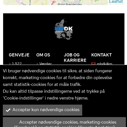
Leaflet
GENVEJE
OM OS
JOB OG
KONTAKT
KARRIERE
1.522
Værdier
mbdk@m
medier
bdk.dk
Bliv en del
Historen
Vi bruger nødvendige cookies til sikre, at siden fungerer
af MBDK
Produkter
bag
korrekt, marketing-cookies for at forbedre din oplevelse
MBDK
Vores
Kontakt
team
samt statistik-cookies for at måle trafik.
os
Hvad gør
os unikke
Praktik
Du kan altid tilpasse indstillingerne ved at trykke på
og
'Cookie-indstillinger' i nedre venstre hjørne.
udvikling
Accepter kun nødvendige cookies
M
B
in
y™ er driftet af MBDK ApS – under MBDK Holding ApS. Tilmeldt
pressenævnet siden 25. maj 2011. Copyright © 2025 - MBDK ApS
Accepter nødvendige cookies, marketing-cookies