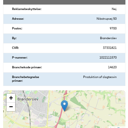
Reklamebeskyttelse:
Nej
Adresse:
Nibstrupvej 50
Postnr.:
9700
By:
Brønderslev
CVR:
37331821
P-nummer:
1022111570
Branchekode primær:
14620
Branchebetegnelse
Produktion af slagtesvin
primær:
+
−