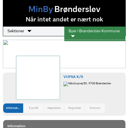
MinBy
Brønderslev
Når intet andet er nært nok
Sektioner
Byer i Brønderslev Kommune
VUPSA K/S
Nibstrupvej 50 , 9700 Brønderslev
Information
E-profil
Nøgledata
Regnskab
Koncern
Information