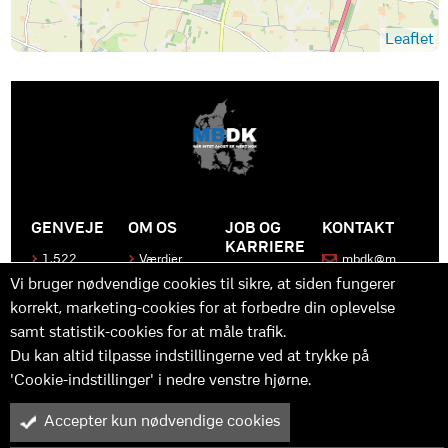
Leaflet
GENVEJE
OM OS
JOB OG
KONTAKT
KARRIERE
1.522
Værdier
mbdk@m
medier
bdk.dk
Bliv en del
Historen
Vi bruger nødvendige cookies til sikre, at siden fungerer
af MBDK
Produkter
bag
korrekt, marketing-cookies for at forbedre din oplevelse
MBDK
Vores
Kontakt
team
samt statistik-cookies for at måle trafik.
os
Hvad gør
os unikke
Praktik
Du kan altid tilpasse indstillingerne ved at trykke på
og
'Cookie-indstillinger' i nedre venstre hjørne.
udvikling
Accepter kun nødvendige cookies
M
B
in
y™ er driftet af MBDK ApS – under MBDK Holding ApS. Tilmeldt