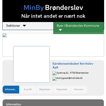
MinBy
Brønderslev
Når intet andet er nært nok
Sektioner
Byer i Brønderslev Kommune
Ejendomsselskabet Serritslev
ApS
Syrenvej 41 , 9700 Brønderslev
skovlygaard@mail.tele.dk
Information
E-profil
Nøgledata
Regnskab
Koncern
Information