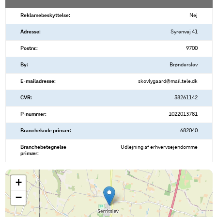
Reklamebeskyttelse:
Nej
Adresse:
Syrenvej 41
Postnr.:
9700
By:
Brønderslev
E-mailadresse:
skovlygaard@mail.tele.dk
CVR:
38261142
P-nummer:
1022013781
Branchekode primær:
682040
Branchebetegnelse
Udlejning af erhvervsejendomme
primær:
+
−