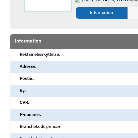
Østergade 142 st, 9700 Brønd
Information
Information
Reklamebeskyttelse:
Adresse:
Postnr.:
By:
CVR:
P-nummer:
Branchekode primær: