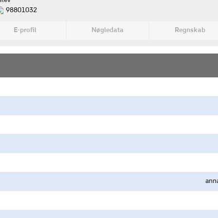
slev
98801032
E-profil
Nøgledata
Regnskab
ann