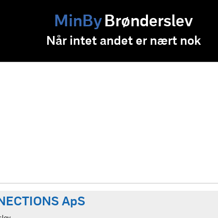
MinBy
Brønderslev
Når intet andet er nært nok
NECTIONS ApS