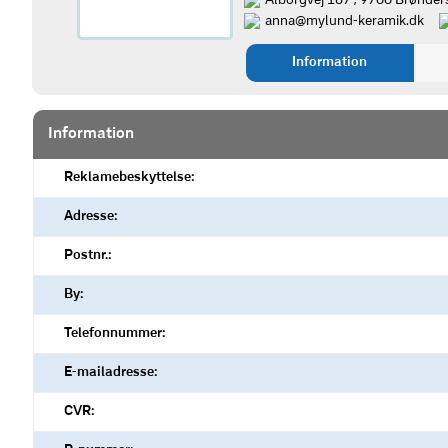
Ålborgvej 187 , 9700 Brønder
anna@mylund-keramik.dk
Information
Information
Reklamebeskyttelse:
Adresse:
Postnr.:
By:
Telefonnummer:
E-mailadresse:
CVR: