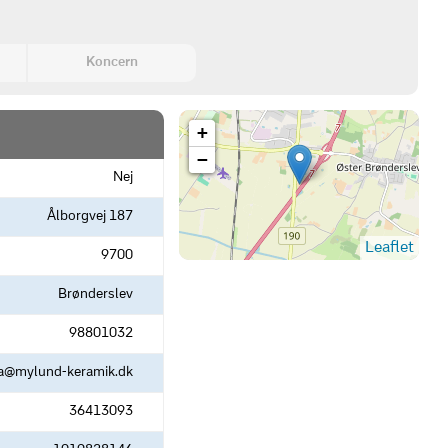
Koncern
+
−
Nej
Ålborgvej 187
Leaflet
9700
Brønderslev
98801032
a@mylund-keramik.dk
36413093