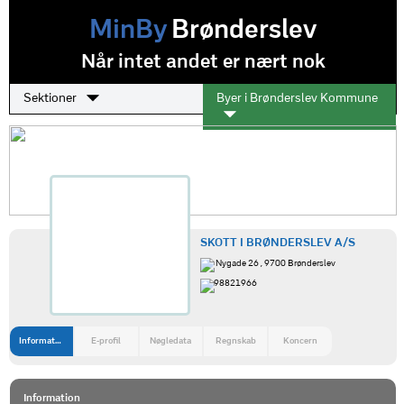
MinBy
Brønderslev
Når intet andet er nært nok
Sektioner
Byer i Brønderslev Kommune
SKOTT I BRØNDERSLEV A/S
Nygade 26 , 9700 Brønderslev
98821966
Information
E-profil
Nøgledata
Regnskab
Koncern
Information