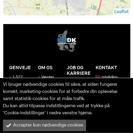
Leaflet
GENVEJE
OM OS
JOB OG
KONTAKT
KARRIERE
1.522
Værdier
mbdk@m
medier
bdk.dk
Bliv en del
Historen
Vi bruger nødvendige cookies til sikre, at siden fungerer
af MBDK
Produkter
bag
korrekt, marketing-cookies for at forbedre din oplevelse
MBDK
Vores
Kontakt
team
samt statistik-cookies for at måle trafik.
os
Hvad gør
os unikke
Praktik
Du kan altid tilpasse indstillingerne ved at trykke på
og
'Cookie-indstillinger' i nedre venstre hjørne.
udvikling
Accepter kun nødvendige cookies
M
B
in
y™ er driftet af MBDK ApS – under MBDK Holding ApS. Tilmeldt