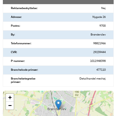
Reklamebeskyttelse:
Nej
Adresse:
Nygade 26
Postnr.:
9700
By:
Brønderslev
Telefonnummer:
98821966
CVR:
29239444
P-nummer:
1011948398
Branchekode primær:
477110
Branchebetegnelse
Detailhandel med tøj
primær:
+
−