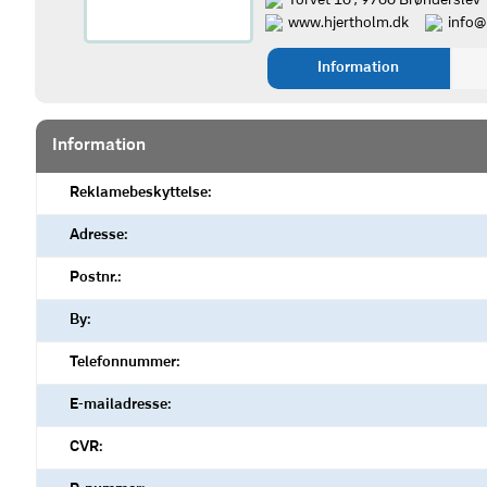
Torvet 10 , 9700 Brønderslev
www.hjertholm.dk
info@
Information
Information
Reklamebeskyttelse:
Adresse:
Postnr.:
By:
Telefonnummer:
E-mailadresse:
CVR: