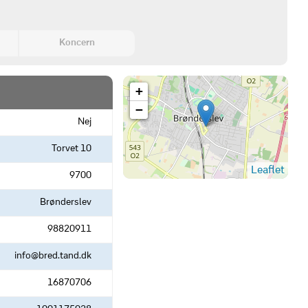
Koncern
+
−
Nej
Torvet 10
Leaflet
9700
Brønderslev
98820911
info@bred.tand.dk
16870706