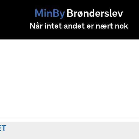
MinBy
Brønderslev
Når intet andet er nært nok
ET