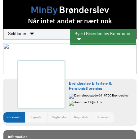
MinBy
Brønderslev
Når intet andet er nært nok
Sektioner
Byer i Brønderslev Kommune
Brønderslev Efterløn- &
Pensionistforening
Dannebrogsgade 64 , 9700 Brønderslev
stenhuset27@sol.dk
Information
E-profil
Nøgledata
Regnskab
Koncern
Information