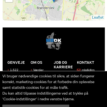
Leaflet
GENVEJE
OM OS
JOB OG
KONTAKT
KARRIERE
1.522
Værdier
mbdk@m
medier
bdk.dk
Bliv en del
Historen
Vi bruger nødvendige cookies til sikre, at siden fungerer
af MBDK
Produkter
bag
korrekt, marketing-cookies for at forbedre din oplevelse
MBDK
Vores
Kontakt
team
os
Hvad gør
samt statistik-cookies for at måle trafik.
os unikke
Praktik
Du kan altid tilpasse indstillingerne ved at trykke på
og
'Cookie-indstillinger' i nedre venstre hjørne.
udvikling