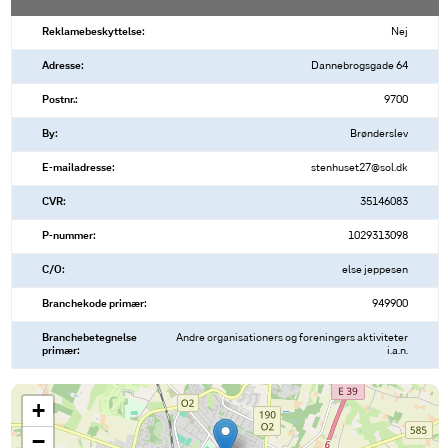
Reklamebeskyttelse:
Nej
Adresse:
Dannebrogsgade 64
Postnr.:
9700
By:
Brønderslev
E-mailadresse:
stenhuset27@sol.dk
CVR:
35146083
P-nummer:
1029313098
C/O:
else jeppesen
Branchekode primær:
949900
Branchebetegnelse
Andre organisationers og foreningers aktiviteter
primær:
i.a.n.
+
−