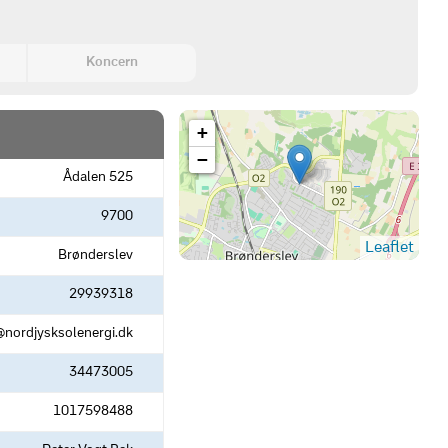
Koncern
+
−
Ådalen 525
9700
Leaflet
Brønderslev
29939318
@nordjysksolenergi.dk
34473005
1017598488