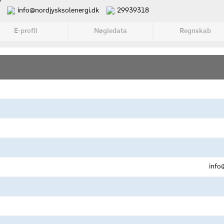
v
info@nordjysksolenergi.dk
29939318
E-profil
Nøgledata
Regnskab
info