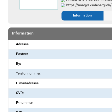
Ådalen 525, 9700 Brøndersle
https://nordjysksolenergi.dk/
Information
Information
Adresse:
Postnr.:
By:
Telefonnummer:
E-mailadresse:
CVR:
P-nummer: