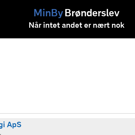
MinBy
Brønderslev
Når intet andet er nært nok
gi ApS