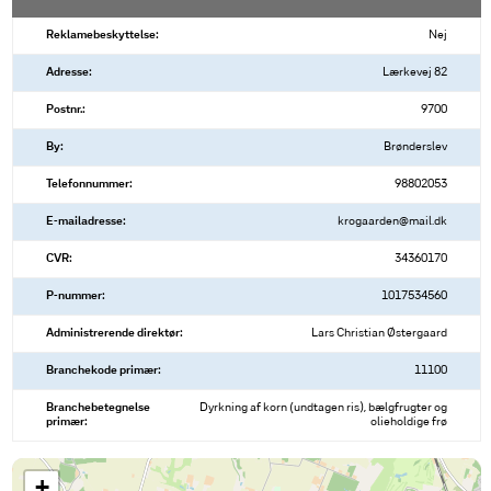
Reklamebeskyttelse:
Nej
Adresse:
Lærkevej 82
Postnr.:
9700
By:
Brønderslev
Telefonnummer:
98802053
E-mailadresse:
krogaarden@mail.dk
CVR:
34360170
P-nummer:
1017534560
Administrerende direktør:
Lars Christian Østergaard
Branchekode primær:
11100
Branchebetegnelse
Dyrkning af korn (undtagen ris), bælgfrugter og
primær:
olieholdige frø
+