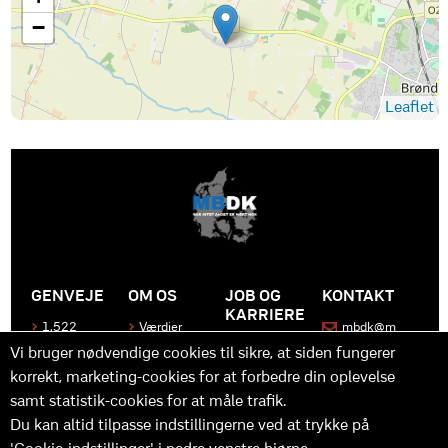
−
Leaflet
GENVEJE
OM OS
JOB OG
KONTAKT
KARRIERE
1.522
Værdier
mbdk@m
medier
bdk.dk
Bliv en del
Historen
Vi bruger nødvendige cookies til sikre, at siden fungerer
af MBDK
Produkter
bag
korrekt, marketing-cookies for at forbedre din oplevelse
MBDK
Vores
Kontakt
team
os
Hvad gør
samt statistik-cookies for at måle trafik.
os unikke
Praktik
Du kan altid tilpasse indstillingerne ved at trykke på
og