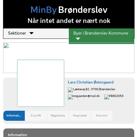
MinBy
Brønderslev
Når intet andet er nært nok
Sektioner
Byer i Brønderslev Kommune
Lars Christian Østergaard
Lærkevej 82 , 9700 Brønderslev
krogaarden@mail.dk
98802053
Information
E-profil
Nøgledata
Regnskab
Koncern
Information