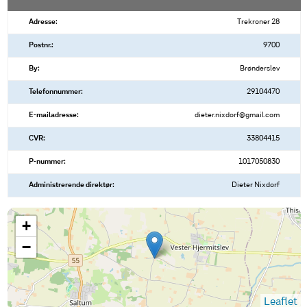
Adresse:
Trekroner 28
Postnr.:
9700
By:
Brønderslev
Telefonnummer:
29104470
E-mailadresse:
dieter.nixdorf@gmail.com
CVR:
33804415
P-nummer:
1017050830
Administrerende direktør:
Dieter Nixdorf
+
−
Leaflet