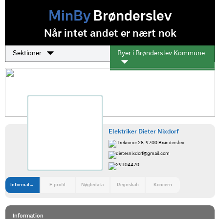
MinBy
Brønderslev
Når intet andet er nært nok
Sektioner
Byer i Brønderslev Kommune
Elektriker Dieter Nixdorf
Trekroner 28, 9700 Brønderslev
dieter.nixdorf@gmail.com
29104470
Information
E-profil
Nøgledata
Regnskab
Koncern
Information