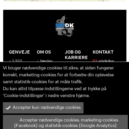
GENVEJE
OM OS
JOB OG
KONTAKT
KARRIERE
1.522
Værdier
mbdk@m
medier
bdk.dk
Bliv en del
Historen
Vi bruger nødvendige cookies til sikre, at siden fungerer
af MBDK
Produkter
bag
korrekt, marketing-cookies for at forbedre din oplevelse
MBDK
Vores
Kontakt
samt statistik-cookies for at måle trafik.
team
os
Hvad gør
os unikke
Praktik
Du kan altid tilpasse indstillingerne ved at trykke på
og
'Cookie-indstillinger' i nedre venstre hjørne.
udvikling
Accepter kun nødvendige cookies
M
B
in
y™ er driftet af MBDK ApS – under MBDK Holding ApS. Tilmeldt
pressenævnet siden 25. maj 2011. Copyright © 2025 - MBDK ApS
Accepter nødvendige cookies, marketing-cookies
(Facebook) og statistik-cookies (Google Analytics)
Cookie-indstillinger
Scroll op til toppen