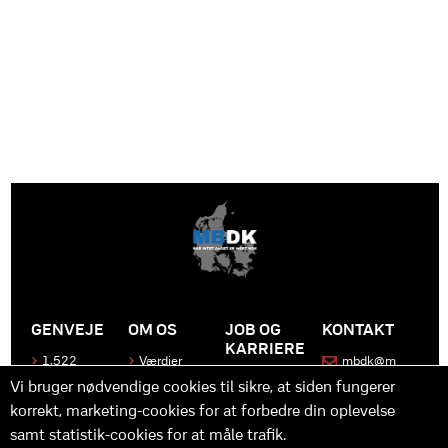
GENVEJE
OM OS
JOB OG
KONTAKT
KARRIERE
1.522
Værdier
mbdk@m
medier
bdk.dk
Bliv en del
Historen
Vi bruger nødvendige cookies til sikre, at siden fungerer
af MBDK
Produkter
bag
korrekt, marketing-cookies for at forbedre din oplevelse
MBDK
Vores
Kontakt
team
os
Hvad gør
samt statistik-cookies for at måle trafik.