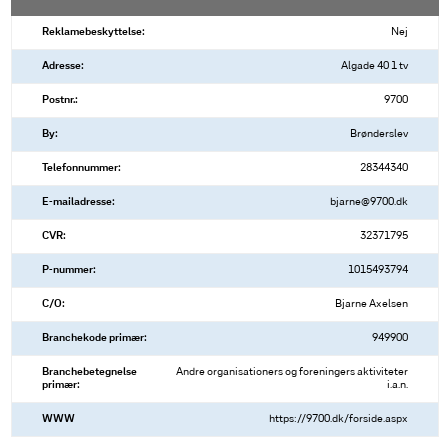
Reklamebeskyttelse:
Nej
Adresse:
Algade 40 1 tv
Postnr.:
9700
By:
Brønderslev
Telefonnummer:
28344340
E-mailadresse:
bjarne@9700.dk
CVR:
32371795
P-nummer:
1015493794
C/O:
Bjarne Axelsen
Branchekode primær:
949900
Branchebetegnelse
Andre organisationers og foreningers aktiviteter
primær:
i.a.n.
WWW
https://9700.dk/forside.aspx