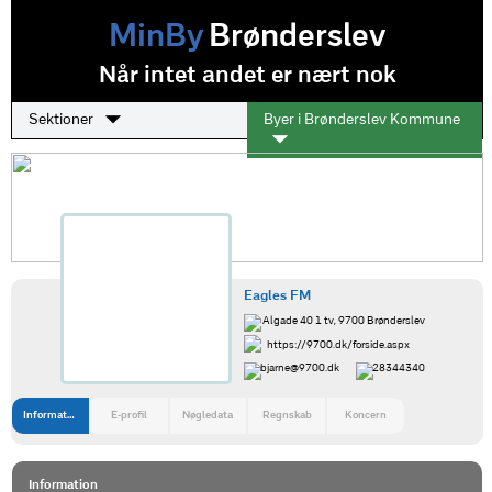
MinBy
Brønderslev
Når intet andet er nært nok
Sektioner
Byer i Brønderslev Kommune
Eagles FM
Algade 40 1 tv, 9700 Brønderslev
https://9700.dk/forside.aspx
bjarne@9700.dk
28344340
Information
E-profil
Nøgledata
Regnskab
Koncern
Information