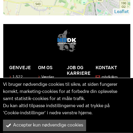
Leaflet
GENVEJE
OM OS
JOB OG
KONTAKT
KARRIERE
1.522
Værdier
mbdk@m
medier
bdk.dk
Bliv en del
Historen
Vi bruger nødvendige cookies til sikre, at siden fungerer
af MBDK
Produkter
bag
korrekt, marketing-cookies for at forbedre din oplevelse
MBDK
Vores
Kontakt
team
samt statistik-cookies for at måle trafik.
os
Hvad gør
os unikke
Praktik
Du kan altid tilpasse indstillingerne ved at trykke på
og
'Cookie-indstillinger' i nedre venstre hjørne.
udvikling
Accepter kun nødvendige cookies
M
B
in
y™ er driftet af MBDK ApS – under MBDK Holding ApS. Tilmeldt