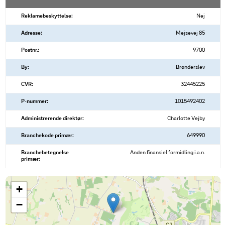
Reklamebeskyttelse:
Nej
Adresse:
Mejsevej 85
Postnr.:
9700
By:
Brønderslev
CVR:
32445225
P-nummer:
1015492402
Administrerende direktør:
Charlotte Vejby
Branchekode primær:
649990
Branchebetegnelse
Anden finansiel formidling i.a.n.
primær:
+
−