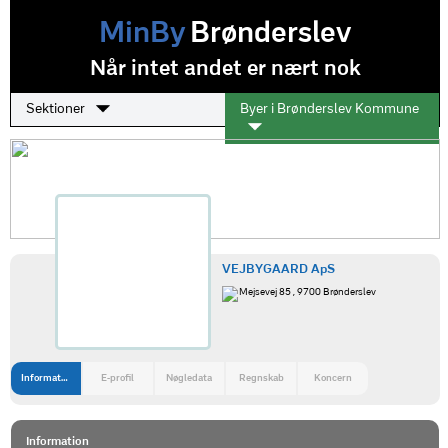
MinBy
Brønderslev
Når intet andet er nært nok
Sektioner
Byer i Brønderslev Kommune
VEJBYGAARD ApS
Mejsevej 85 , 9700 Brønderslev
Information
E-profil
Nøgledata
Regnskab
Koncern
Information