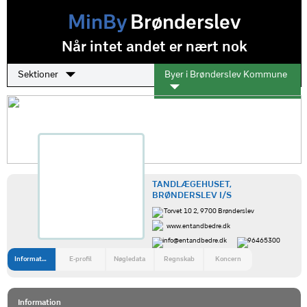
MinBy
Brønderslev
Når intet andet er nært nok
Sektioner
Byer i Brønderslev Kommune
TANDLÆGEHUSET,
BRØNDERSLEV I/S
Torvet 10 2, 9700 Brønderslev
www.entandbedre.dk
info@entandbedre.dk
96465300
Information
E-profil
Nøgledata
Regnskab
Koncern
Information