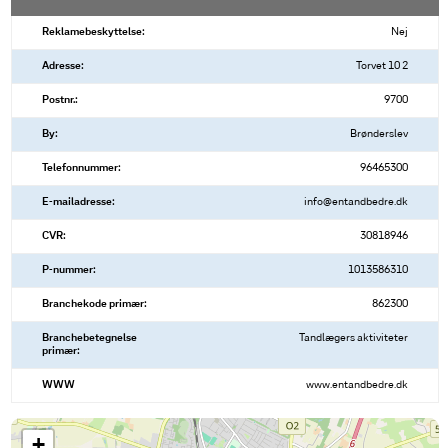
Reklamebeskyttelse:
Nej
Adresse:
Torvet 10 2
Postnr.:
9700
By:
Brønderslev
Telefonnummer:
96465300
E-mailadresse:
info@entandbedre.dk
CVR:
30818946
P-nummer:
1013586310
Branchekode primær:
862300
Branchebetegnelse
Tandlægers aktiviteter
primær:
WWW
www.entandbedre.dk
+