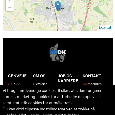
−
Leaflet
GENVEJE
OM OS
JOB OG
KONTAKT
KARRIERE
1.522
Værdier
mbdk@m
medier
bdk.dk
Bliv en del
Historen
Vi bruger nødvendige cookies til sikre, at siden fungerer
af MBDK
Produkter
bag
korrekt, marketing-cookies for at forbedre din oplevelse
MBDK
Vores
Kontakt
team
os
Hvad gør
samt statistik-cookies for at måle trafik.
os unikke
Praktik
Du kan altid tilpasse indstillingerne ved at trykke på
og