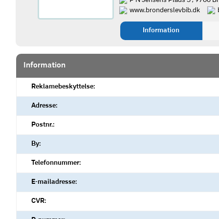
P N Jensens Plads 5 , 9700 B
www.bronderslevbib.dk
Information
Information
Reklamebeskyttelse:
Adresse:
Postnr.:
By:
Telefonnummer:
E-mailadresse:
CVR: