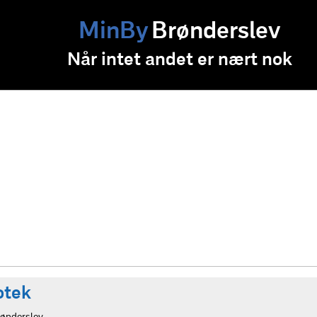
MinBy
Brønderslev
Når intet andet er nært nok
otek