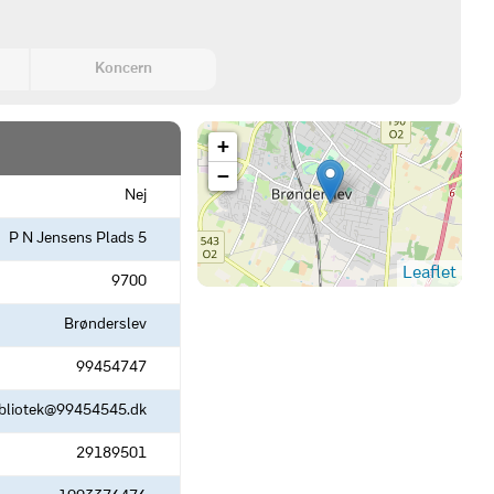
Koncern
+
−
Nej
P N Jensens Plads 5
Leaflet
9700
Brønderslev
99454747
ibliotek@99454545.dk
29189501