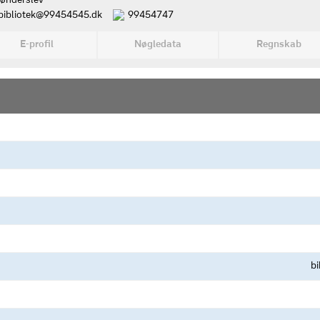
rønderslev
bibliotek@99454545.dk
99454747
E-profil
Nøgledata
Regnskab
b