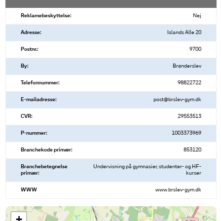
Reklamebeskyttelse:
Nej
Adresse:
Islands Alle 20
Postnr.:
9700
By:
Brønderslev
Telefonnummer:
98822722
E-mailadresse:
post@brslev-gym.dk
CVR:
29553513
P-nummer:
1003373969
Branchekode primær:
853120
Branchebetegnelse
Undervisning på gymnasier, studenter- og HF-
primær:
kurser
WWW
www.brslev-gym.dk
+