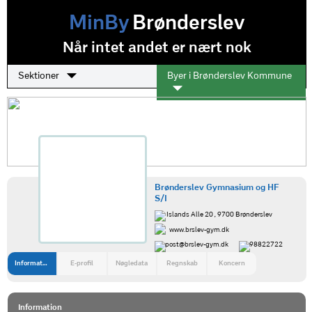
MinBy
Brønderslev
Når intet andet er nært nok
Sektioner
Byer i Brønderslev Kommune
Brønderslev Gymnasium og HF
S/I
Islands Alle 20 , 9700 Brønderslev
www.brslev-gym.dk
post@brslev-gym.dk
98822722
Information
E-profil
Nøgledata
Regnskab
Koncern
Information