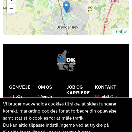
−
Leaflet
GENVEJE
OM OS
JOB OG
KONTAKT
KARRIERE
1.522
Værdier
mbdk@m
medier
bdk.dk
Bliv en del
Historen
Vi bruger nødvendige cookies til sikre, at siden fungerer
af MBDK
Produkter
bag
korrekt, marketing-cookies for at forbedre din oplevelse
MBDK
Vores
Kontakt
team
os
Hvad gør
samt statistik-cookies for at måle trafik.
os unikke
Praktik
Du kan altid tilpasse indstillingerne ved at trykke på
og