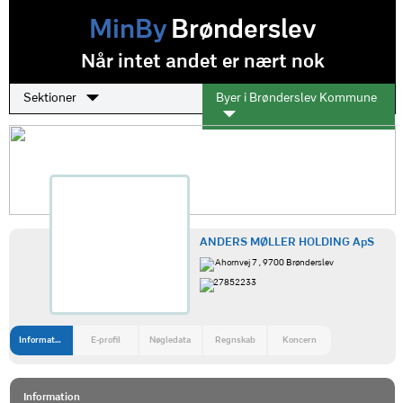
MinBy
Brønderslev
Når intet andet er nært nok
Sektioner
Byer i Brønderslev Kommune
ANDERS MØLLER HOLDING ApS
Ahornvej 7 , 9700 Brønderslev
27852233
Information
E-profil
Nøgledata
Regnskab
Koncern
Information