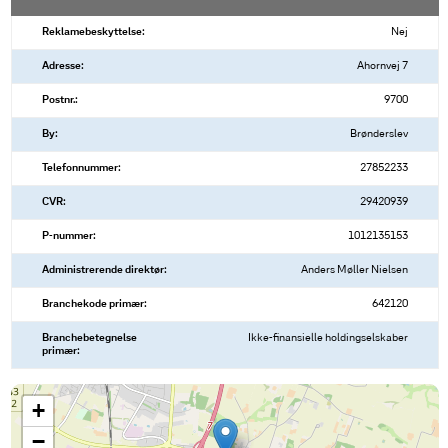
Reklamebeskyttelse:
Nej
Adresse:
Ahornvej 7
Postnr.:
9700
By:
Brønderslev
Telefonnummer:
27852233
CVR:
29420939
P-nummer:
1012135153
Administrerende direktør:
Anders Møller Nielsen
Branchekode primær:
642120
Branchebetegnelse
Ikke-finansielle holdingselskaber
primær:
+
−