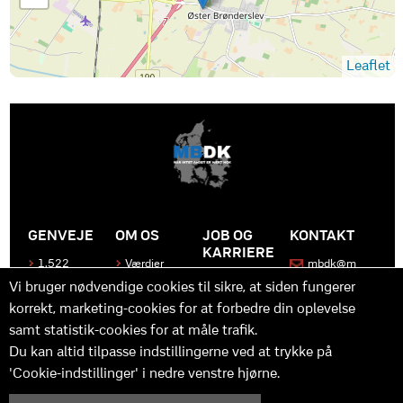
Leaflet
GENVEJE
OM OS
JOB OG
KONTAKT
KARRIERE
1.522
Værdier
mbdk@m
medier
bdk.dk
Bliv en del
Historen
Vi bruger nødvendige cookies til sikre, at siden fungerer
af MBDK
Produkter
bag
korrekt, marketing-cookies for at forbedre din oplevelse
MBDK
Vores
Kontakt
team
os
Hvad gør
samt statistik-cookies for at måle trafik.
os unikke
Praktik
Du kan altid tilpasse indstillingerne ved at trykke på
og
'Cookie-indstillinger' i nedre venstre hjørne.
udvikling