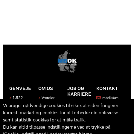
GENVEJE
OM OS
JOB OG
KONTAKT
KARRIERE
1.522
Værdier
mbdk@m
medier
bdk.dk
Bliv en del
Historen
Vi bruger nødvendige cookies til sikre, at siden fungerer
af MBDK
Produkter
bag
korrekt, marketing-cookies for at forbedre din oplevelse
MBDK
Vores
Kontakt
team
os
Hvad gør
samt statistik-cookies for at måle trafik.
os unikke
Praktik
Du kan altid tilpasse indstillingerne ved at trykke på
og