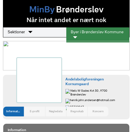
MinBy
Brønderslev
Når intet andet er nært nok
Sektioner
Byer i Brønderslev Kommune
Andelsboligforeningen
Kornumgaard
Niels W Gades Kvt 30 , 9700
Brønderslev
henrik.john.andersen@hotmail.com
23322047
Information
E-profil
Nøgledata
Regnskab
Koncern
Information