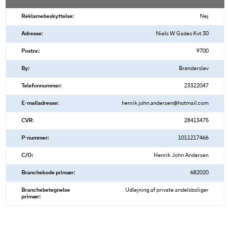
Reklamebeskyttelse:
Nej
Adresse:
Niels W Gades Kvt 30
Postnr.:
9700
By:
Brønderslev
Telefonnummer:
23322047
E-mailadresse:
henrik.john.andersen@hotmail.com
CVR:
28413475
P-nummer:
1011217466
C/O:
Henrik John Andersen
Branchekode primær:
682020
Branchebetegnelse
Udlejning af private andelsboliger
primær: