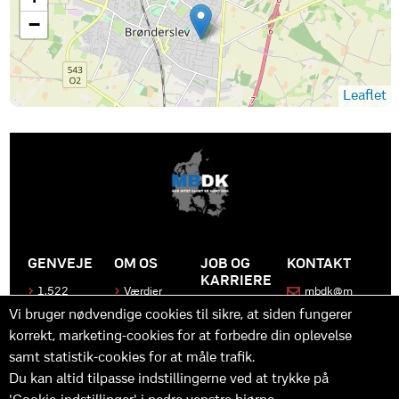
−
Leaflet
GENVEJE
OM OS
JOB OG
KONTAKT
KARRIERE
1.522
Værdier
mbdk@m
medier
bdk.dk
Bliv en del
Historen
Vi bruger nødvendige cookies til sikre, at siden fungerer
af MBDK
Produkter
bag
korrekt, marketing-cookies for at forbedre din oplevelse
MBDK
Vores
Kontakt
team
os
Hvad gør
samt statistik-cookies for at måle trafik.
os unikke
Praktik
Du kan altid tilpasse indstillingerne ved at trykke på
og