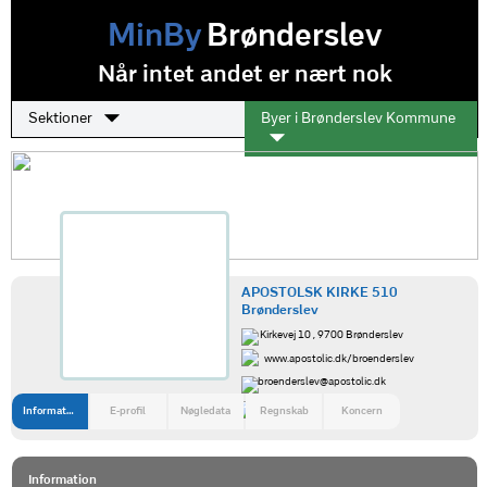
MinBy
Brønderslev
Når intet andet er nært nok
Sektioner
Byer i Brønderslev Kommune
APOSTOLSK KIRKE 510
Brønderslev
Kirkevej 10 , 9700 Brønderslev
www.apostolic.dk/broenderslev
broenderslev@apostolic.dk
98801930
Information
E-profil
Nøgledata
Regnskab
Koncern
Information