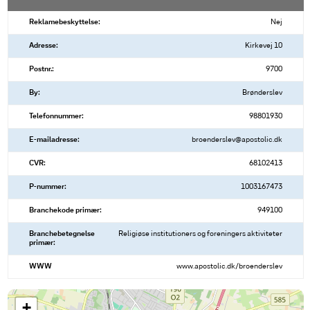
Reklamebeskyttelse:
Nej
Adresse:
Kirkevej 10
Postnr.:
9700
By:
Brønderslev
Telefonnummer:
98801930
E-mailadresse:
broenderslev@apostolic.dk
CVR:
68102413
P-nummer:
1003167473
Branchekode primær:
949100
Branchebetegnelse
Religiøse institutioners og foreningers aktiviteter
primær:
WWW
www.apostolic.dk/broenderslev
+