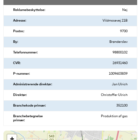
Reklamebeskyttelse:
Nej
Adresse:
Vildmosevej 21B
Postnr.:
9700
By:
Brønderslev
Telefonnummer:
98800102
CVR:
26931460
P-nummer:
1009603839
Administrerende direktør:
Jan Ulrich
Direktør:
Christoffer Ulrich
Branchekode primær:
352100
Branchebetegnelse
Produktion af gas
primær:
+