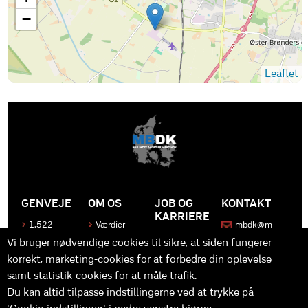
−
Leaflet
GENVEJE
OM OS
JOB OG
KONTAKT
KARRIERE
1.522
Værdier
mbdk@m
medier
bdk.dk
Bliv en del
Historen
Vi bruger nødvendige cookies til sikre, at siden fungerer
af MBDK
Produkter
bag
korrekt, marketing-cookies for at forbedre din oplevelse
MBDK
Vores
Kontakt
team
os
Hvad gør
samt statistik-cookies for at måle trafik.
os unikke
Praktik
Du kan altid tilpasse indstillingerne ved at trykke på
og