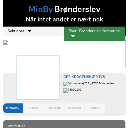
MinBy
Brønderslev
Når intet andet er nært nok
Sektioner
Byer i Brønderslev Kommune
GFE KROGENSKÆR P/S
Vildmosevej 21B , 9700 Brønderslev
98800102
Information
E-profil
Nøgledata
Regnskab
Koncern
Information