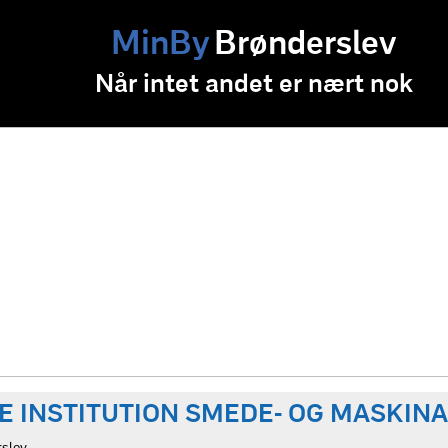
MinBy
Brønderslev
Når intet andet er nært nok
E INSTITUTION SMEDE- OG MASKI