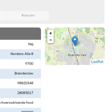
Koncern
+
−
Nej
Nordens Alle 8
Leaflet
9700
Brønderslev
98820348
28083017
rhvervsdrivende fond