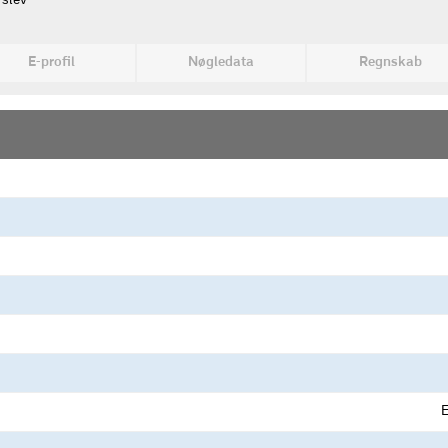
rslev
E-profil
Nøgledata
Regnskab
E