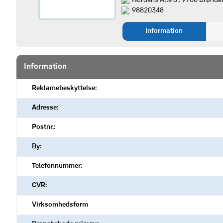
Nordens Alle 8 , 9700 Brønde
98820348
Information
Information
Reklamebeskyttelse:
Adresse:
Postnr.:
By:
Telefonnummer:
CVR:
Virksomhedsform