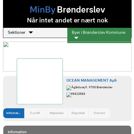
MinBy
Brønderslev
Når intet andet er nært nok
Sektioner
Byer i Brønderslev Kommune
OCEAN MANAGEMENT ApS
Ågårdsvej 9 , 9700 Brønderslev
98323583
Information
E-profil
Nøgledata
Regnskab
Koncern
Information