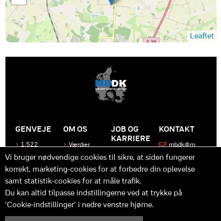
Leaflet
GENVEJE
OM OS
JOB OG
KONTAKT
KARRIERE
1.522
Værdier
mbdk@m
medier
bdk.dk
Bliv en del
Historen
Vi bruger nødvendige cookies til sikre, at siden fungerer
af MBDK
Produkter
bag
korrekt, marketing-cookies for at forbedre din oplevelse
MBDK
Vores
Kontakt
team
os
Hvad gør
samt statistik-cookies for at måle trafik.
os unikke
Praktik
Du kan altid tilpasse indstillingerne ved at trykke på
og
'Cookie-indstillinger' i nedre venstre hjørne.
udvikling