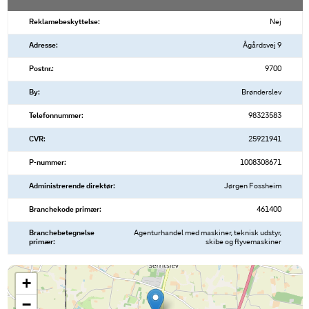
Reklamebeskyttelse:
Nej
Adresse:
Ågårdsvej 9
Postnr.:
9700
By:
Brønderslev
Telefonnummer:
98323583
CVR:
25921941
P-nummer:
1008308671
Administrerende direktør:
Jørgen Fossheim
Branchekode primær:
461400
Branchebetegnelse
Agenturhandel med maskiner, teknisk udstyr,
primær:
skibe og flyvemaskiner
+
−