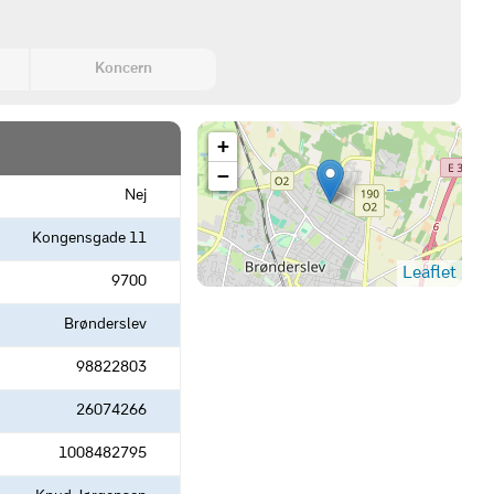
Koncern
+
−
Nej
Kongensgade 11
Leaflet
9700
Brønderslev
98822803
26074266
1008482795