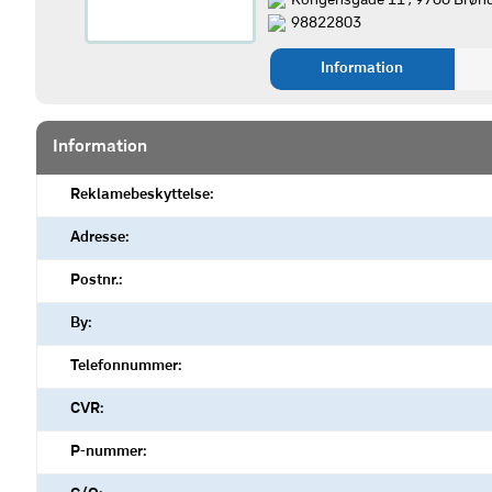
Kongensgade 11 , 9700 Brønd
98822803
Information
Information
Reklamebeskyttelse:
Adresse:
Postnr.:
By:
Telefonnummer:
CVR:
P-nummer: