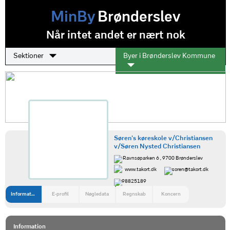
MinBy
Brønderslev
Når intet andet er nært nok
Sektioner
Byer i Brønderslev Kommune
Søren's køreskole v/Christiansen
v/Søren Nysted Christiansen
Ravnsøparken 6 , 9700 Brønderslev
www.takort.dk
soren@takort.dk
98825189
Information
E-profil
Nøgledata
Regnskab
Koncern
Information