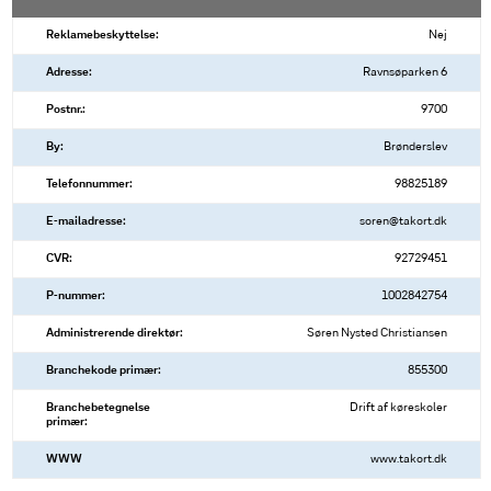
Reklamebeskyttelse:
Nej
Adresse:
Ravnsøparken 6
Postnr.:
9700
By:
Brønderslev
Telefonnummer:
98825189
E-mailadresse:
soren@takort.dk
CVR:
92729451
P-nummer:
1002842754
Administrerende direktør:
Søren Nysted Christiansen
Branchekode primær:
855300
Branchebetegnelse
Drift af køreskoler
primær:
WWW
www.takort.dk