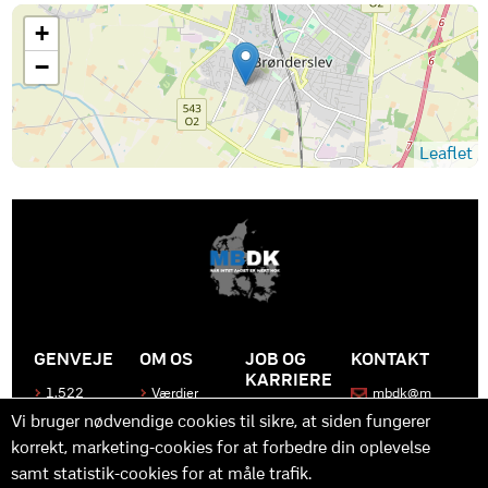
+
−
Leaflet
GENVEJE
OM OS
JOB OG
KONTAKT
KARRIERE
1.522
Værdier
mbdk@m
medier
bdk.dk
Bliv en del
Historen
Vi bruger nødvendige cookies til sikre, at siden fungerer
af MBDK
Produkter
bag
korrekt, marketing-cookies for at forbedre din oplevelse
MBDK
Vores
Kontakt
team
os
Hvad gør
samt statistik-cookies for at måle trafik.