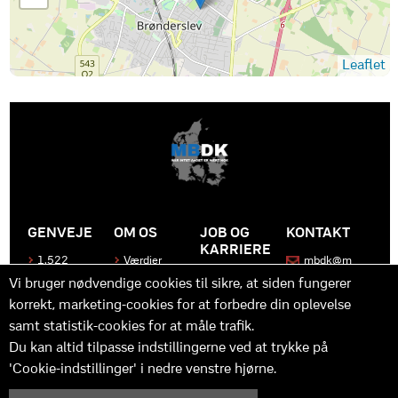
Leaflet
GENVEJE
OM OS
JOB OG
KONTAKT
KARRIERE
1.522
Værdier
mbdk@m
medier
bdk.dk
Bliv en del
Historen
Vi bruger nødvendige cookies til sikre, at siden fungerer
af MBDK
Produkter
bag
korrekt, marketing-cookies for at forbedre din oplevelse
MBDK
Vores
Kontakt
team
os
Hvad gør
samt statistik-cookies for at måle trafik.
os unikke
Praktik
Du kan altid tilpasse indstillingerne ved at trykke på
og
'Cookie-indstillinger' i nedre venstre hjørne.
udvikling