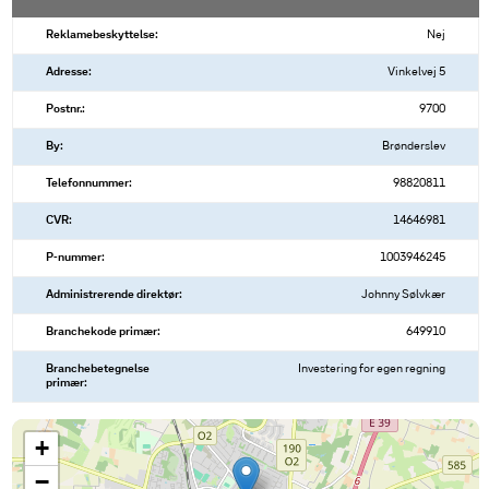
Reklamebeskyttelse:
Nej
Adresse:
Vinkelvej 5
Postnr.:
9700
By:
Brønderslev
Telefonnummer:
98820811
CVR:
14646981
P-nummer:
1003946245
Administrerende direktør:
Johnny Sølvkær
Branchekode primær:
649910
Branchebetegnelse
Investering for egen regning
primær:
+
−