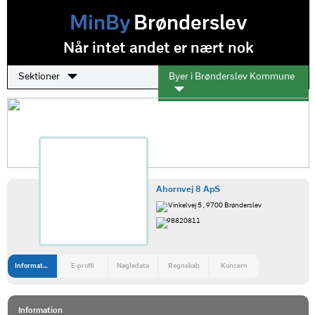
MinBy
Brønderslev
Når intet andet er nært nok
Sektioner
Byer i Brønderslev Kommune
Ahornvej 8 ApS
Vinkelvej 5 , 9700 Brønderslev
98820811
Information
E-profil
Nøgledata
Regnskab
Koncern
Information