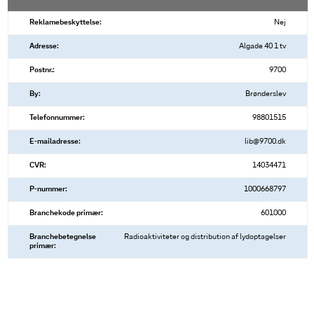
Reklamebeskyttelse:
Nej
Adresse:
Algade 40 1 tv
Postnr.:
9700
By:
Brønderslev
Telefonnummer:
98801515
E-mailadresse:
lib@9700.dk
CVR:
14034471
P-nummer:
1000668797
Branchekode primær:
601000
Branchebetegnelse
Radioaktiviteter og distribution af lydoptagelser
primær: