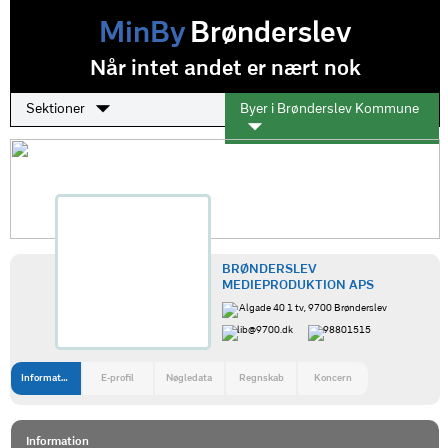
MinBy
Brønderslev
Når intet andet er nært nok
Sektioner
Byer i Brønderslev Kommune
BRØNDERSLEV
MEDIEPRODUKTION APS
Algade 40 1 tv, 9700 Brønderslev
lib@9700.dk
98801515
Information
E-profil
Nøgledata
Regnskab
Koncern
Information