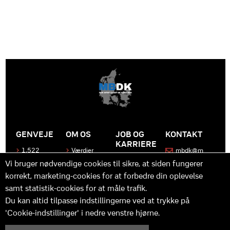
GENVEJE
OM OS
JOB OG
KONTAKT
KARRIERE
1.522
Værdier
mbdk@m
medier
bdk.dk
Bliv en del
Historen
Vi bruger nødvendige cookies til sikre, at siden fungerer
af MBDK
Produkter
bag
korrekt, marketing-cookies for at forbedre din oplevelse
MBDK
Vores
Kontakt
team
os
Hvad gør
samt statistik-cookies for at måle trafik.
os unikke
Praktik
Du kan altid tilpasse indstillingerne ved at trykke på
og
'Cookie-indstillinger' i nedre venstre hjørne.
udvikling