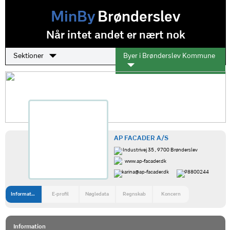
MinBy
Brønderslev
Når intet andet er nært nok
Sektioner
Byer i Brønderslev Kommune
AP FACADER A/S
Industrivej 35 , 9700 Brønderslev
www.ap-facader.dk
karina@ap-facader.dk
98800244
Information
E-profil
Nøgledata
Regnskab
Koncern
Information