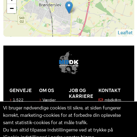
−
Leaflet
GENVEJE
OM OS
JOB OG
KONTAKT
KARRIERE
1.522
Værdier
mbdk@m
medier
bdk.dk
Bliv en del
Historen
Vi bruger nødvendige cookies til sikre, at siden fungerer
af MBDK
Produkter
bag
korrekt, marketing-cookies for at forbedre din oplevelse
MBDK
Vores
Kontakt
team
os
Hvad gør
samt statistik-cookies for at måle trafik.
os unikke
Praktik
Du kan altid tilpasse indstillingerne ved at trykke på
og