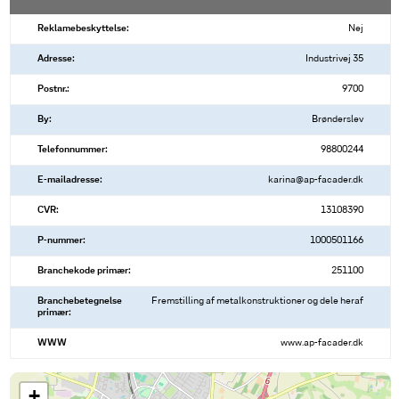
Reklamebeskyttelse:
Nej
Adresse:
Industrivej 35
Postnr.:
9700
By:
Brønderslev
Telefonnummer:
98800244
E-mailadresse:
karina@ap-facader.dk
CVR:
13108390
P-nummer:
1000501166
Branchekode primær:
251100
Branchebetegnelse
Fremstilling af metalkonstruktioner og dele heraf
primær:
WWW
www.ap-facader.dk
+