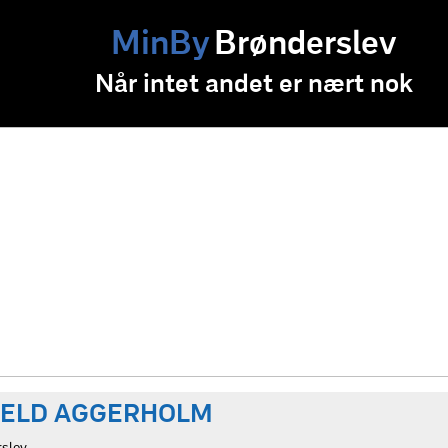
MinBy
Brønderslev
Når intet andet er nært nok
JELD AGGERHOLM