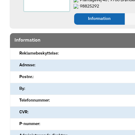
Plantagevej 46 , 9700 Brønde
98825292
Information
Information
Reklamebeskyttelse:
Adresse:
Postnr.:
By:
Telefonnummer:
CVR:
P-nummer: