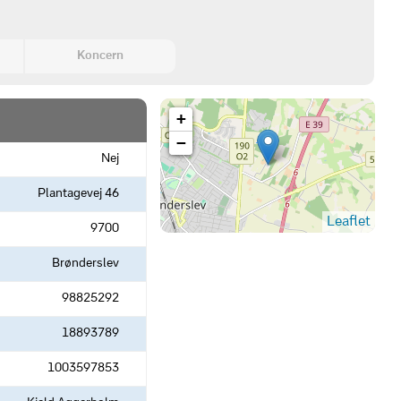
Koncern
+
−
Nej
Plantagevej 46
Leaflet
9700
Brønderslev
98825292
18893789
1003597853