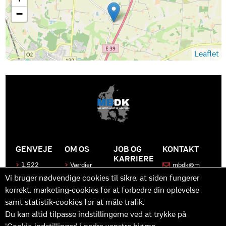
−
Leaflet
GENVEJE
OM OS
JOB OG
KONTAKT
KARRIERE
1.522
Værdier
mbdk@m
medier
bdk.dk
Bliv en del
Historen
Vi bruger nødvendige cookies til sikre, at siden fungerer
af MBDK
Produkter
bag
korrekt, marketing-cookies for at forbedre din oplevelse
MBDK
Vores
Kontakt
team
os
Hvad gør
samt statistik-cookies for at måle trafik.
os unikke
Praktik
Du kan altid tilpasse indstillingerne ved at trykke på
og