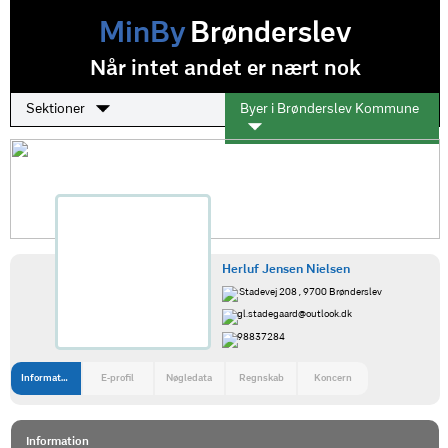
MinBy
Brønderslev
Når intet andet er nært nok
Sektioner
Byer i Brønderslev Kommune
Herluf Jensen Nielsen
Stadevej 208 , 9700 Brønderslev
gl.stadegaard@outlook.dk
98837284
Information
E-profil
Nøgledata
Regnskab
Koncern
Information