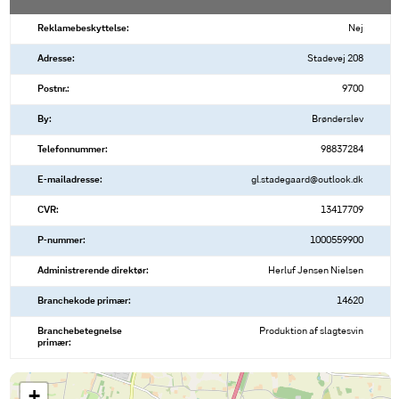
Reklamebeskyttelse:
Nej
Adresse:
Stadevej 208
Postnr.:
9700
By:
Brønderslev
Telefonnummer:
98837284
E-mailadresse:
gl.stadegaard@outlook.dk
CVR:
13417709
P-nummer:
1000559900
Administrerende direktør:
Herluf Jensen Nielsen
Branchekode primær:
14620
Branchebetegnelse
Produktion af slagtesvin
primær:
+